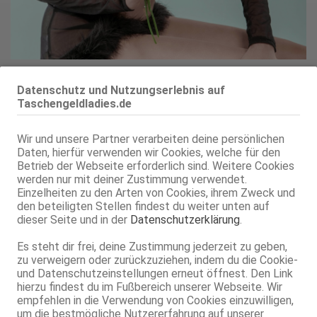
2 Fotos
Datenschutz und Nutzungserlebnis auf
Taschengeldladies.de
ORIGINALBILDER
Wir und unsere Partner verarbeiten deine persönlichen
Keine Angaben
Daten, hierfür verwenden wir Cookies, welche für den
Betrieb der Webseite erforderlich sind. Weitere Cookies
werden nur mit deiner Zustimmung verwendet.
0900 7 071421126*
Einzelheiten zu den Arten von Cookies, ihrem Zweck und
den beteiligten Stellen findest du weiter unten auf
*2,49€/Min.
dieser Seite und in der
Datenschutzerklärung
.
Anzeige merken
Es steht dir frei, deine Zustimmung jederzeit zu geben,
zu verweigern oder zurückzuziehen, indem du die Cookie-
und Datenschutzeinstellungen erneut öffnest. Den Link
Cindy hier, gerade 22 geworden und bereit, ihre Spuren
hierzu findest du im Fußbereich unserer Webseite. Wir
zu hinterlassen. Ihre Art ist direkt, manchmal vielleicht
empfehlen in die Verwendung von Cookies einzuwilligen,
etwas ruppig, aber sie ist einfach so, wie sie ist –
um die bestmögliche Nutzererfahrung auf unserer