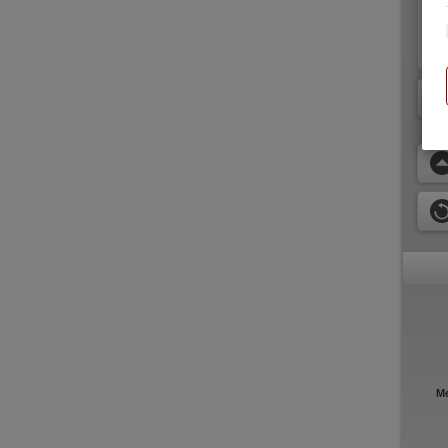
de
nic
Nu
M