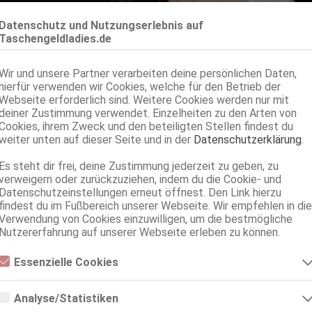
Datenschutz und Nutzungserlebnis auf
Taschengeldladies.de
Wir und unsere Partner verarbeiten deine persönlichen Daten,
hierfür verwenden wir Cookies, welche für den Betrieb der
Webseite erforderlich sind. Weitere Cookies werden nur mit
deiner Zustimmung verwendet. Einzelheiten zu den Arten von
Cookies, ihrem Zweck und den beteiligten Stellen findest du
weiter unten auf dieser Seite und in der
Datenschutzerklärung
.
Keine Angaben
Es steht dir frei, deine Zustimmung jederzeit zu geben, zu
verweigern oder zurückzuziehen, indem du die Cookie- und
0900 8 310202-20*
Datenschutzeinstellungen erneut öffnest. Den Link hierzu
findest du im Fußbereich unserer Webseite. Wir empfehlen in die
*2,99€/Min.
Verwendung von Cookies einzuwilligen, um die bestmögliche
Anzeige merken
Nutzererfahrung auf unserer Webseite erleben zu können.
Essenzielle Cookies
h liebe endgeile Typen wie Du einer bist. Voller Erwartung auf di
Essenzielle Cookies sind alle notwendigen Cookies, die für den Betrieb
nn ich meine Klappe einfach nicht halten und so sprudeln die
der Webseite notwendig sind, indem Grundfunktionen ermöglicht
Analyse/Statistiken
lgärsten Wörter aus mir heraus und ich flehe Dich an, bitte gib m
werden. Die Webseite kann ohne diese Cookies nicht richtig