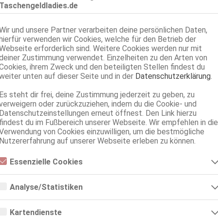
Taschengeldladies.de
Wir und unsere Partner verarbeiten deine persönlichen Daten,
hierfür verwenden wir Cookies, welche für den Betrieb der
Webseite erforderlich sind. Weitere Cookies werden nur mit
deiner Zustimmung verwendet. Einzelheiten zu den Arten von
Cookies, ihrem Zweck und den beteiligten Stellen findest du
weiter unten auf dieser Seite und in der
Datenschutzerklärung
.
Es steht dir frei, deine Zustimmung jederzeit zu geben, zu
Keine Angaben
verweigern oder zurückzuziehen, indem du die Cookie- und
Datenschutzeinstellungen erneut öffnest. Den Link hierzu
findest du im Fußbereich unserer Webseite. Wir empfehlen in die
0900 8 181320-15*
Verwendung von Cookies einzuwilligen, um die bestmögliche
Nutzererfahrung auf unserer Webseite erleben zu können.
*2,99€/Min.
Essenzielle Cookies
Anzeige merken
Essenzielle Cookies sind alle notwendigen Cookies, die für den Betrieb
der Webseite notwendig sind, indem Grundfunktionen ermöglicht
Analyse/Statistiken
ese Dame ist eine vers. N*mph*. , die
werden. Die Webseite kann ohne diese Cookies nicht richtig
funktionieren.
 kaum erwarten kann Dich zu verwöhnen!
Analyse- bzw. Statistikcookies sind Cookies, die der Analyse der
Webseiten-Nutzung und der Erstellung von anonymisierten
Kartendienste
Zugriffsstatistiken dienen. Sie helfen den Webseiten-Besitzern zu