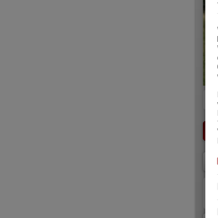
Di
es