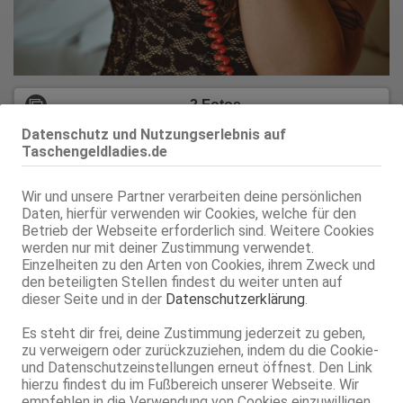
2 Fotos
Datenschutz und Nutzungserlebnis auf
ORIGINALBILDER
Taschengeldladies.de
Keine Angaben
Wir und unsere Partner verarbeiten deine persönlichen
Daten, hierfür verwenden wir Cookies, welche für den
Betrieb der Webseite erforderlich sind. Weitere Cookies
0900 7 822552126*
werden nur mit deiner Zustimmung verwendet.
Einzelheiten zu den Arten von Cookies, ihrem Zweck und
*2,49€/Min.
den beteiligten Stellen findest du weiter unten auf
dieser Seite und in der
Anzeige merken
Datenschutzerklärung
.
Es steht dir frei, deine Zustimmung jederzeit zu geben,
Ich bin Marion, eine reifere, kuschlige Dame mit einer
zu verweigern oder zurückzuziehen, indem du die Cookie-
und Datenschutzeinstellungen erneut öffnest. Den Link
üppigen Figur und großzügigen Kurven. Meine großen
hierzu findest du im Fußbereich unserer Webseite. Wir
Brüste und meine weiche, einladende Statur machen
empfehlen in die Verwendung von Cookies einzuwilligen,