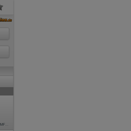
a, MFF, Schmu., Kuscheln, Körperküs.