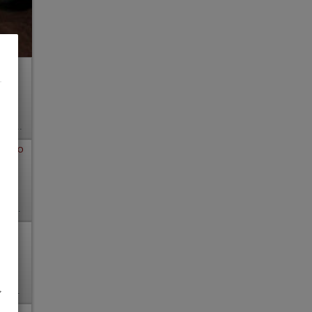
, DT, NSa, devot, Franz b. Ihr, BV, MFF
VIDEO
 69, GF6, devot, Schmu., Kuscheln, AV b. Ihm
6, Franz b. Ihr, Schmu., Kuscheln, Körperküs., DSa