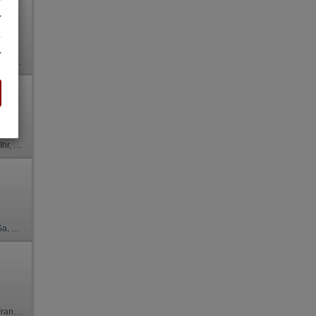
 Franz b. Ihr, BV, Schmu., Kuscheln
s
 Ihr, BV, Schmu., Kuscheln, Körperküs., EL, Mast.
 NSa, Schmu., Kuscheln, Körperküs., DSp
 Franz b. Ihr, BV, Schmu., Kuscheln