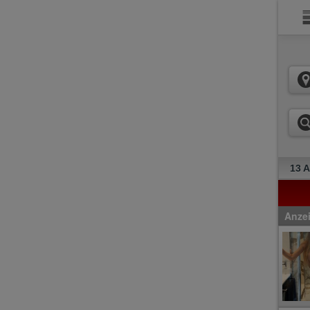
13 
Anze