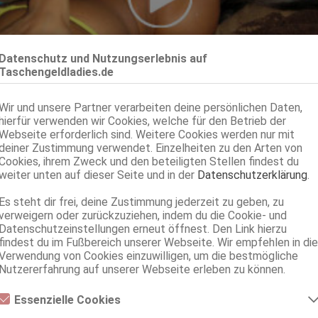
Datenschutz und Nutzungserlebnis auf
05.08.2026
Taschengeldladies.de
Hamburg-Eimsbüttel
Hobbyhure sucht Taschengeld
Wir und unsere Partner verarbeiten deine persönlichen Daten,
Yasmin Party
hierfür verwenden wir Cookies, welche für den Betrieb der
26 Jahre, 80E(DD), KF 36/38, 1.60m, 60 kg, total rasiert, karibisch, 69
Webseite erforderlich sind. Weitere Cookies werden nur mit
deiner Zustimmung verwendet. Einzelheiten zu den Arten von
28.07.2026
Cookies, ihrem Zweck und den beteiligten Stellen findest du
Hamburg-St. George
weiter unten auf dieser Seite und in der
Datenschutzerklärung
.
Hobbyhure sucht Taschengeld
TS KAREN ORTIZ XXXL
Es steht dir frei, deine Zustimmung jederzeit zu geben, zu
TS, 29 Jahre, 80C, KF 36, 1.65m, 65 kg, total rasiert, Latina, ZK, AV,
verweigern oder zurückzuziehen, indem du die Cookie- und
Datenschutzeinstellungen erneut öffnest. Den Link hierzu
05.08.2026
findest du im Fußbereich unserer Webseite. Wir empfehlen in die
Hamburg
Verwendung von Cookies einzuwilligen, um die bestmögliche
Hobbyhure sucht Taschengeld
Nutzererfahrung auf unserer Webseite erleben zu können.
Alba
50 Jahre, 85C, KF 40, 1.79m, 66 kg, total rasiert, deutsch, ZK, 69, GF
Essenzielle Cookies
Essenzielle Cookies sind alle notwendigen Cookies, die für den Betrieb