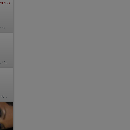
VIDEO
 Ihm, DSp, ZAp, FAa, KBp, Mast.
6, Franz b. Ihr, Schmu., Kuscheln, Körperküs., DSa
GF6, Franz b. Ihr, BV, Schmu., Kuscheln, Körperküs.